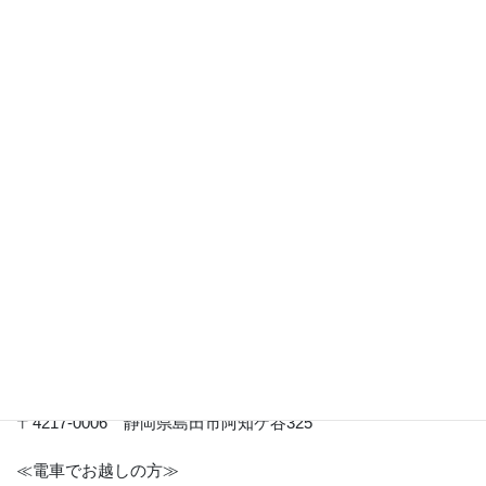
事前にご連絡頂ければご案内がスムースになりますので
お電話もしくはメールにてお問合せしていただいてからの
ご来苑をおすすめしています。
受付時間
10：00～16：00（金曜定休です）
樹木葬のことや、永代供養のことなど
どんな些細な事でもお問合せ下さい。
ご来苑をお待ちしていおります。
—————————————–
しまだ阿知ケ谷庭苑
〒4217-0006 静岡県島田市阿知ケ谷325
≪電車でお越しの方≫